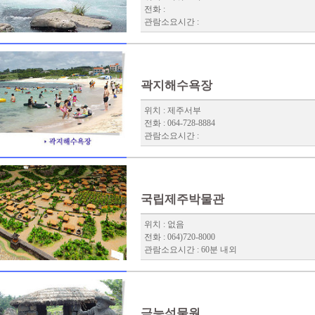
전화 :
관람소요시간 :
곽지해수욕장
위치 : 제주서부
전화 : 064-728-8884
관람소요시간 :
국립제주박물관
위치 : 없음
전화 : 064)720-8000
관람소요시간 : 60분 내외
금능석물원