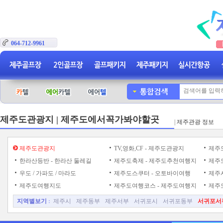
064-712-9961
제주도관광지 | 제주도에서꼭가봐야할곳
|
제주관광 정보
제주도관광지
TV,영화,CF - 제주도관광지
제주도
한라산등반 - 한라산 둘레길
제주도축제 - 제주도추천여행지
제주도
우도 / 가파도 / 마라도
제주도스쿠터 - 오토바이여행
제주시
제주도여행지도
제주도여행코스 - 제주도여행지
제주
지역별보기
:
제주시
제주동부
제주서부
서귀포시
서귀포동부
서귀포서