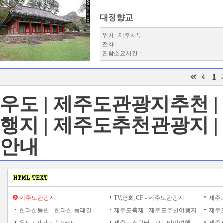
대정향교
위치 : 제주서부
전화 :
관람소요시간 :
1
우도 | 제주도관광지추천 
행지 | 제주도추천관광지 
안내
제주도관광지
TV,영화,CF - 제주도관광지
제주도
한라산등반 - 한라산 둘레길
제주도축제 - 제주도추천여행지
제주도
우도 / 가파도 / 마라도
제주도스쿠터 - 오토바이여행
제주시