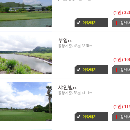
- 제주골프장, 골프텔, 렌트카 패
인하시고, 전화 예약시
취소약관
(1인)
22
- 제주도골프투어 골프부킹시간 
딩 취소시 환불불가 입니다.
[
제주
부영cc
- 제주도골프장 예약시 할인적용
공항기준- 43분 33.5km
정상요금 기준으로 적용, 아래 패
(1인)
10
원변경 가능합니다.
- 카드결재, 세금계산서 부가세 
샤인빌cc
- 기상악화의경우 임의 취소는 
공항기준- 53분 41.1km
확인서를 받아야 취소나 환불이 
(1인)
11
- 제주골프부킹 무료, 제주골프여
프여행, 제주지역골프장 할인등 