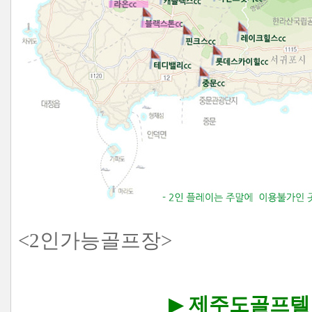
<2인가능골프장>
▶
제주도골프텔 