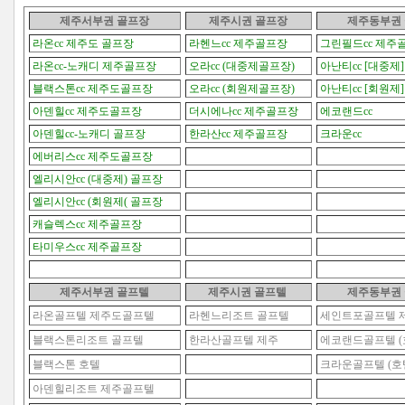
제주서부권 골프장
제주시권
골프장
제주동부권
라온cc 제주도 골프장
라헨느cc 제주골프장
그린필드cc 제주
라온cc-노캐디 제주골프장
오라cc (대중제골프장)
아난티cc [대중제]
블랙스톤cc 제주도골프장
오라cc (회원제골프장)
아난티cc [회원제]
아덴힐cc 제주도골프장
더시에나cc 제주골프장
에코랜드cc
아덴힐cc-노캐디 골프장
한라산cc 제주골프장
크라운cc
에버리스cc 제주도골프장
엘리시안cc (대중제) 골프장
엘리시안cc (회원제( 골프장
캐슬렉스cc 제주골프장
타미우스cc 제주골프장
제주서부권 골프텔
제주시권
골프텔
제주동부권
라온골프텔 제주도골프텔
라헨느리조트 골프텔
세인트포골프텔 
블랙스톤리조트 골프텔
한라산골프텔 제주
에코랜드골프텔 (
블랙스톤 호텔
크라운골프텔 (호
아덴힐리조트 제주골프텔