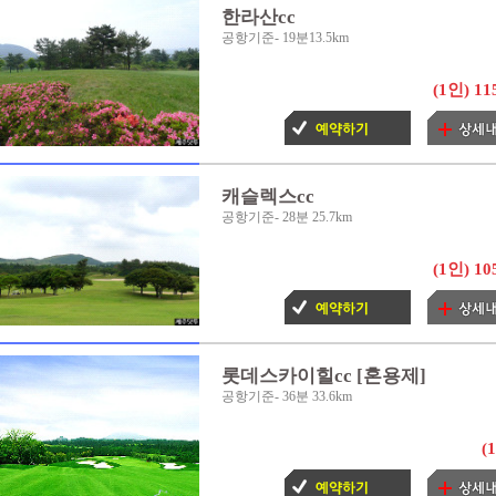
한라산cc
- 외국인인 경우 차등 그린피, 2
공항기준- 19분13.5km
약시 문의바랍니다. 미리확인 안되
(1인)
11
캐슬렉스cc
공항기준- 28분 25.7km
(1인)
10
롯데스카이힐cc [혼용제]
공항기준- 36분 33.6km
(