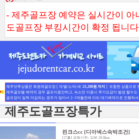
- 제주골프장 예약은 실시간이 
도골프장 부킹시간이 확정 됩니다.
- 3팀 이상 단체예약시는 티업시
다. (기본수수료-환불불가)
- 전화예약의 경우도 취소수수료내
용 꼭 확인하세요.
-
제주닷투상품은 회원제골프장 [
현금영수증
은 이용후 전화주시고
개/별/소/비/세 \
21,280원 까지
]
포함한 상품으로 현
제주골프텔 예약의 경우 골프이용안하고, 숙소만 이용시 추가요금이 발생 할수도 있습
골프장이 일찍 마감되는 경우가 많아서 2~3개월전에 미리 대기예약으로 진행하셔야
행사수수료 부분에 대해서만 발행
제주도골프장특가
- 제주골프상품 예약변경, 취소는
토/일요일, 공휴일의 경우 날짜 
핀크스cc [디아넥스숙박조건]
[27홀] 공항기준- 32분 29.9km