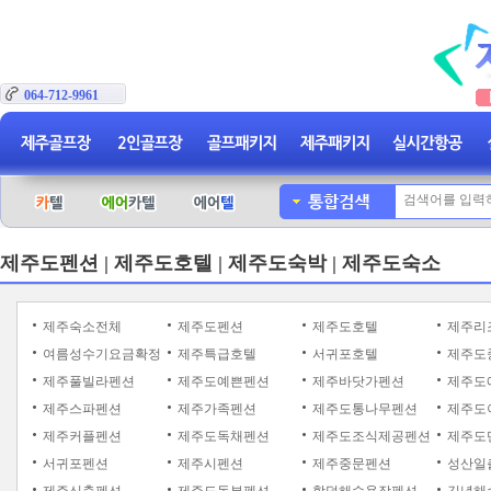
064-712-9961
제주도펜션 | 제주도호텔 | 제주도숙박 | 제주도숙소
제주숙소전체
제주도펜션
제주도호텔
제주리
여름성수기요금확정
제주특급호텔
서귀포호텔
제주도
제주풀빌라펜션
제주도예쁜펜션
제주바닷가펜션
제주도
제주스파펜션
제주가족펜션
제주도통나무펜션
제주도
제주커플펜션
제주도독채펜션
제주도조식제공펜션
제주도
서귀포펜션
제주시펜션
제주중문펜션
성산일