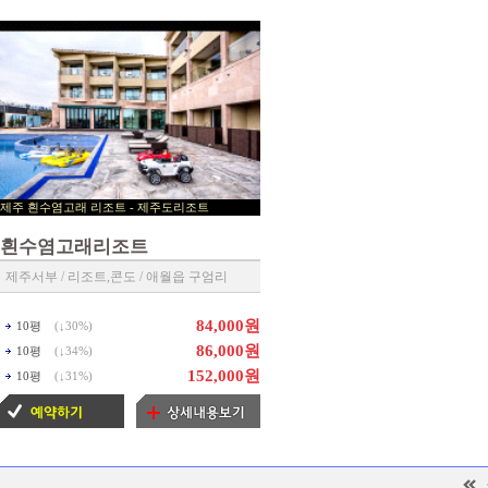
제주 흰수염고래 리조트 - 제주도리조트
▶ 제주리조트 예약센타 ◀
흰수염고래리조트
제주서부 / 리조트,콘도 / 애월읍 구엄리
84,000원
10평
(↓
30%
)
86,000원
10평
(↓
34%
)
152,000원
10평
(↓
31%
)