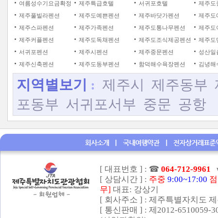
여름성수기요금확정
제주특급호텔
서귀포호텔
제주도
제주풀빌라펜션
제주도예쁜펜션
제주바닷가펜션
제주도
제주스파펜션
제주가족펜션
제주도통나무펜션
제주도
제주커플펜션
제주도독채펜션
제주도조식제공펜션
제주도
서귀포펜션
제주시펜션
제주중문펜션
성산일
제주신축펜션
제주도동부펜션
함덕해수욕장펜션
김녕해
지역별보기
:
제주시
제주동부
포동부
서귀포서부
중문
공항
[ 대표번호 ] :
☎
064-712-9961
[ 상담시간 ] :
주중
9:00~17:00
점
무]
대표: 강상기
[ 회사주소 ] : 제주특별자치도 제
[ 통신판매 ] : 제2012-6510059-