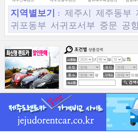
제주신축펜션
제주도동부펜션
함덕해수욕장펜션
김녕해
지역별보기
:
제주시
제주동부
귀포동부
서귀포서부
중문
공
년
월
일
평
만원