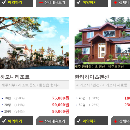
제주 한라하이츠 펜션 - 제
▶ 제주펜션 예약센타 ◀
하모니리조트
한라하이츠펜션
제주서부 / 리조트,콘도 / 한림읍 협재리
서귀포시 / 펜션 / 서귀포시 서호동
75,000원
18
18평
(↓
50%
)
40평
(↓
31%
)
90,000원
23
20평
(↓
44%
)
50평
(↓
28%
)
90,000원
20평
(↓
44%
)