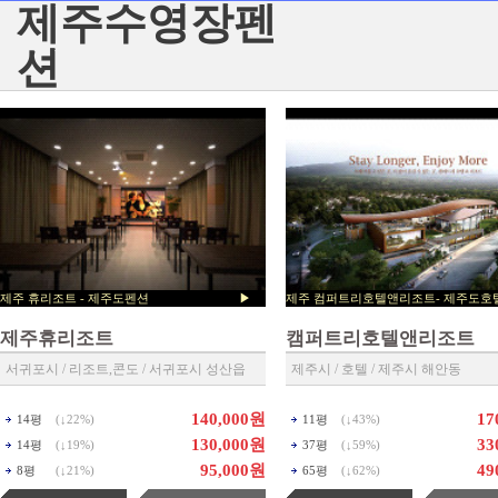
제주수영장펜
션
제주 휴리조트 - 제주도펜션 ▶
제주 컴퍼트리호텔앤리조트- 제
제주 예약센타 ◀
▶ 제주 예약센타 ◀
제주휴리조트
캠퍼트리호텔앤리조트
서귀포시 / 리조트,콘도 / 서귀포시 성산읍
제주시 / 호텔 / 제주시 해안동
140,000원
17
14평
(↓
22%
)
11평
(↓
43%
)
130,000원
33
14평
(↓
19%
)
37평
(↓
59%
)
95,000원
49
8평
(↓
21%
)
65평
(↓
62%
)