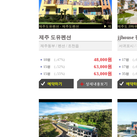
제주도유펜션 - 제주도펜션 ▶ 제
제주도 J
주펜션 예약센타 ◀
제주도숙소 
제주 도유펜션
jjhous
제주동부 / 펜션 / 조천읍
서귀포시 / 
48,000원
10평
(↓
47%
)
17평
(↓
63,000원
15평
(↓
52%
)
17평
(↓
63,000원
15평
(↓
55%
)
35평
(↓