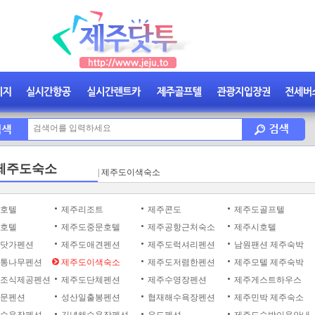
 제주도숙소
|
제주도이색숙소
호텔
제주리조트
제주콘도
제주도골프텔
호텔
제주도중문호텔
제주공항근처숙소
제주시호텔
닷가펜션
제주도애견펜션
제주도럭셔리펜션
남원팬션 제주숙박
통나무펜션
제주도이색숙소
제주도저렴한펜션
제주모텔 제주숙박
조식제공펜션
제주도단체펜션
제주수영장펜션
제주게스트하우스
문펜션
성산일출봉펜션
협재해수욕장펜션
제주민박 제주숙소