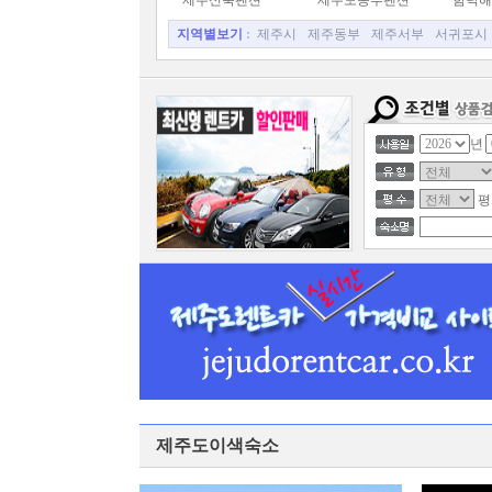
제주신축펜션
제주도동부펜션
함덕해
지역별보기
:
제주시
제주동부
제주서부
서귀포시
년
평
제주도이색숙소