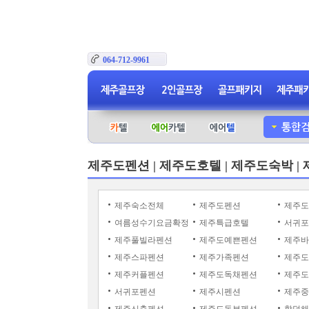
064-712-9961
제주도펜션 | 제주도호텔 | 제주도숙박 |
제주숙소전체
제주도펜션
제주도
여름성수기요금확정
제주특급호텔
서귀포
제주풀빌라펜션
제주도예쁜펜션
제주바
제주스파펜션
제주가족펜션
제주도
제주커플펜션
제주도독채펜션
제주도
서귀포펜션
제주시펜션
제주중