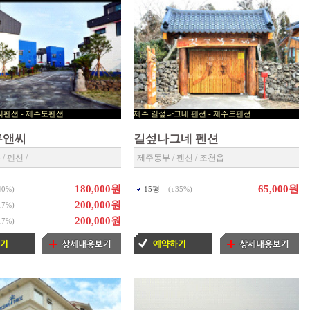
루앤씨펜션 - 제주도펜션
제주 길섶나그네 펜션 - 제주도펜션
센타 ◀
▶ 제주펜션 예약센타 ◀
루앤씨
길섶나그네 펜션
 펜션 /
제주동부 / 펜션 / 조천읍
180,000원
65,000원
40%
)
15평
(↓
35%
)
200,000원
17%
)
200,000원
17%
)