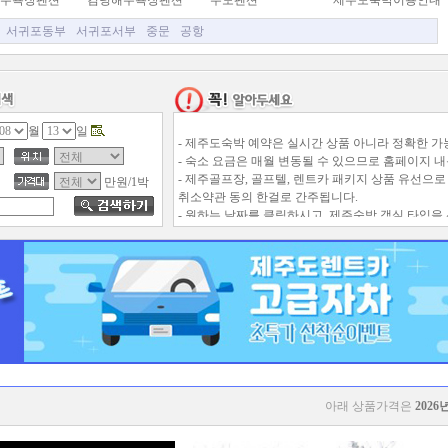
수욕장펜션
김녕해수욕장펜션
우도펜션
제주도숙박이용안내
서귀포동부
서귀포서부
중문
공항
월
일
- 제주도숙박 예약은 실시간 상품 아니라 정확한 
- 숙소 요금은 매월 변동될 수 있으므로 홈페이지 내
- 제주골프장, 골프텔, 렌트카 패키지 상품 유선으로
만원/1박
취소약관 동의 한걸로 간주됩니다.
- 원하는 날짜를 클릭하시고, 제주숙박 객실 타입을
- 제주숙소 변경 및 취소는 평일 업무시간만 가능하고
- 애완동물은 입실가능한 숙소를 제외하고는 동반시
아래 상품가격은
2026