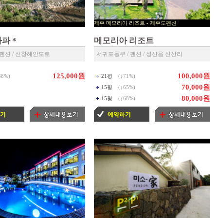
제주 메모리아 리조트 - 제주도펜션
▶ 제주 예약센타 ◀
파 *
메모리아 리조트
 펜션 / 신창해안도로
서귀포동부 / 펜션 / 성산읍 신산리
125,000원
100,000원
38%
)
21평
(↓
71%
)
70,000원
15평
(↓
65%
)
80,000원
15평
(↓
68%
)