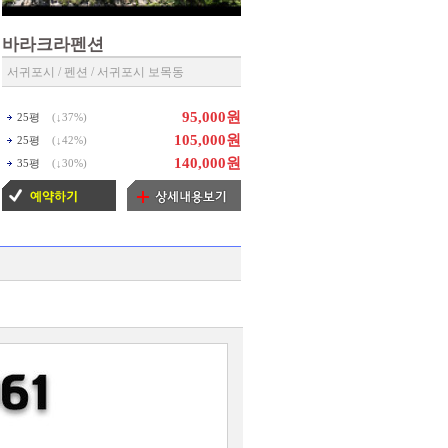
바라크라펜션
서귀포시 / 펜션 / 서귀포시 보목동
95,000원
25평
(↓
37%
)
105,000원
25평
(↓
42%
)
140,000원
35평
(↓
30%
)