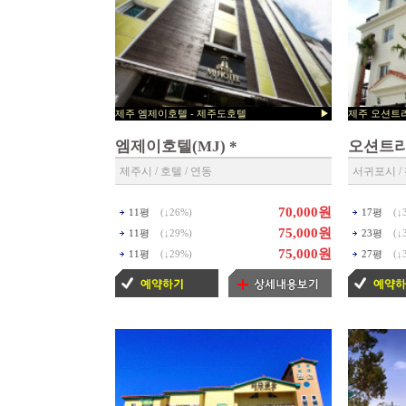
제주 엠제이호텔 - 제주도호텔 ▶
제주 오
제주호텔 예약센타 ◀
▶ 제주펜션
엠제이호텔(MJ) *
오션트
제주시 / 호텔 / 연동
서귀포시 / 
70,000원
11평
(↓
26%
)
17평
(↓
75,000원
11평
(↓
29%
)
23평
(↓
75,000원
11평
(↓
29%
)
27평
(↓