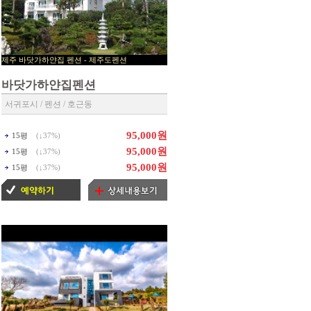
제주 바닷가하얀집 펜션 - 제주도펜션
▶ 제주펜션 예약센타 ◀
바닷가하얀집펜션
서귀포시 / 펜션 / 호근동
95,000원
15평
(↓
37%
)
95,000원
15평
(↓
37%
)
95,000원
15평
(↓
37%
)