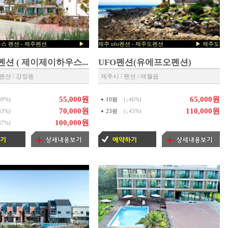
J하우스 펜션 - 제주펜션 ▶
제주 ufo펜션 - 제주도펜션 ▶ 제주도
예약센타
☏ 064-712-9961
◀
숙박 예약센타
☏ 064-712-9961
◀
e 펜션 ( 제이제이하우스...
UFO펜션(유에프오펜션)
펜션 / 강정동
제주시 / 펜션 / 애월읍
55,000원
65,000원
69%
)
10평
(↓
46%
)
70,000원
110,000원
63%
)
23평
(↓
45%
)
100,000원
67%
)