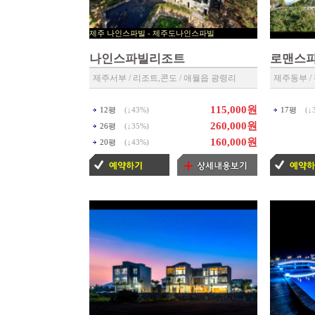
제주 나인스파빌 - 제주도나인스파빌
▶ 제주리조트 예약센타 ◀
나인스파빌리조트
로맨스파
제주서부 / 리조트,콘도 / 애월읍 광령리
제주동부 /
115,000원
12평
(↓
43%
)
17평
(↓
260,000원
26평
(↓
35%
)
160,000원
20평
(↓
43%
)