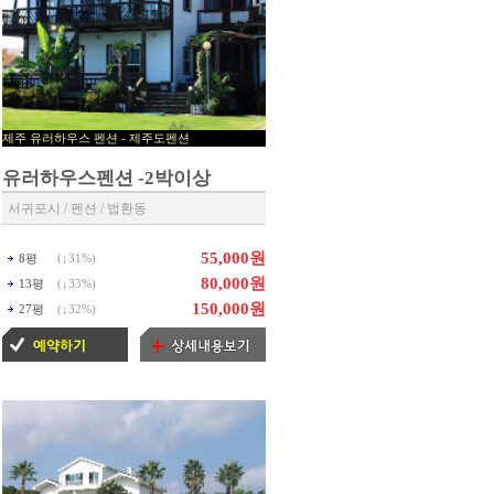
제주 유러하우스 펜션 - 제주도펜션
▶ 제주펜션 예약센타 ◀
유러하우스펜션 -2박이상
서귀포시 / 펜션 / 법환동
55,000원
8평
(↓
31%
)
80,000원
13평
(↓
33%
)
150,000원
27평
(↓
32%
)