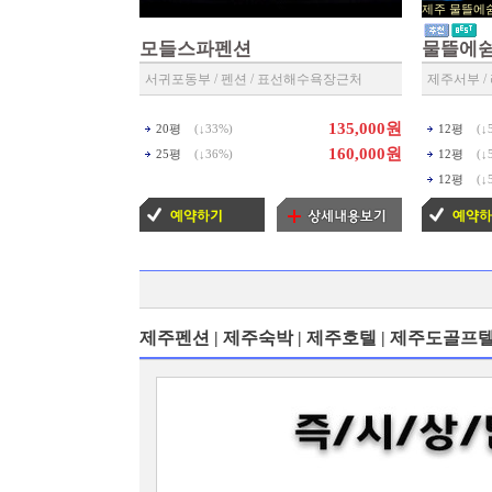
제주 물
▶ 제주리조
모들스파펜션
물뜰에
서귀포동부 / 펜션 / 표선해수욕장근처
제주서부 /
135,000원
20평
(↓
33%
)
12평
(↓
160,000원
25평
(↓
36%
)
12평
(↓
12평
(↓
제주펜션 | 제주숙박 | 제주호텔 | 제주도골프텔 