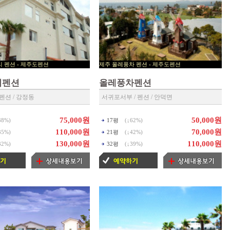
션트리 펜션 - 제주도펜션
제주 올레풍차 펜션 - 제주도펜션
 예약센타 ◀
▶ 제주펜션 예약센타 ◀
리펜션
올레풍차펜션
펜션 / 강정동
서귀포서부 / 펜션 / 안덕면
75,000원
50,000원
38%
)
17평
(↓
62%
)
110,000원
70,000원
35%
)
21평
(↓
42%
)
130,000원
110,000원
32%
)
32평
(↓
39%
)