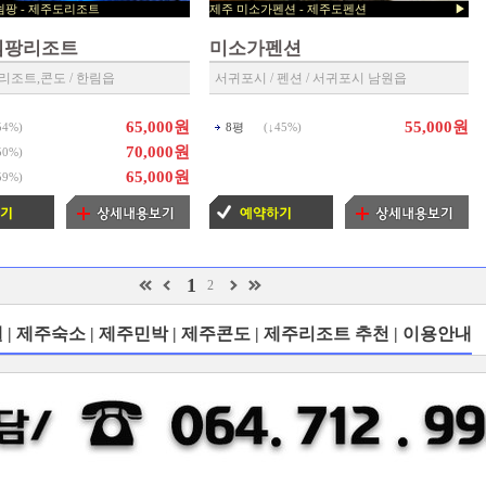
뜰에쉼팡 - 제주도리조트
제주 미소가펜션 - 제주도펜션 ▶
트 예약센타 ◀
제주 예약센타 ◀
쉼팡리조트
미소가펜션
 리조트,콘도 / 한림읍
서귀포시 / 펜션 / 서귀포시 남원읍
65,000원
55,000원
54%
)
8평
(↓
45%
)
70,000원
50%
)
65,000원
59%
)
1
2
| 제주숙소 | 제주민박 | 제주콘도 | 제주리조트 추천 | 이용안내