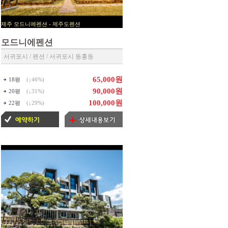
제주 모드니에펜션 - 제주도펜션
▶ 제주펜션 예약센타 ◀
모드니에펜션
서귀포시 / 펜션 / 서귀포시 동홍동
65,000원
18평
(↓
46%
)
90,000원
20평
(↓
31%
)
100,000원
22평
(↓
29%
)