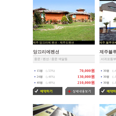
제주 앙끄리에 펜션 - 제주도펜션
제주 블
▶ 제주펜션 예약센타 ◀
▶ 제주 예약
앙끄리에펜션
제주블
중문 / 펜션 / 중문 색달동
서귀포동부 /
70,000원
15평
(↓
53%
)
30평
(↓
130,000원
24평
(↓
46%
)
30평
(↓
210,000원
40평
(↓
48%
)
30평
(↓