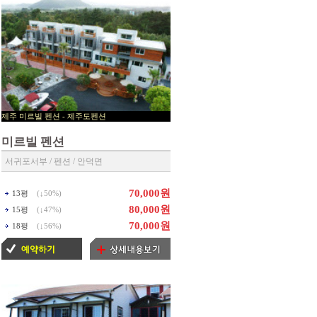
제주 미르빌 펜션 - 제주도펜션
▶ 제주펜션 예약센타 ◀
미르빌 펜션
서귀포서부 / 펜션 / 안덕면
70,000원
13평
(↓
50%
)
80,000원
15평
(↓
47%
)
70,000원
18평
(↓
56%
)