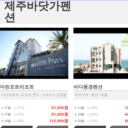
제주바닷가펜
션
마린포트리조트
바다풍경펜션
서귀포동부 / 리조트,콘도 / 서귀포시 강정동
제주서부 / 펜션 / 애월
85,000원
5
17평
(↓
47%
)
15평
(↓
58%
)
85,000원
6
17평
(↓
47%
)
18평
(↓
60%
)
110,000원
8
18평
(↓
39%
)
20평
(↓
53%
)