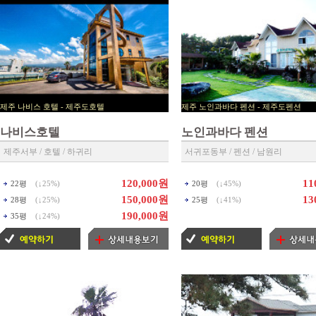
제주 나비스 호텔 - 제주도호텔
제주 노인과바다 펜션 - 제
▶ 제주호텔 예약센타 ◀
▶ 제주펜션 예약센타 ◀
나비스호텔
노인과바다 펜션
제주서부 / 호텔 / 하귀리
서귀포동부 / 펜션 / 남원리
120,000원
11
22평
(↓
25%
)
20평
(↓
45%
)
150,000원
13
28평
(↓
25%
)
25평
(↓
41%
)
190,000원
35평
(↓
24%
)