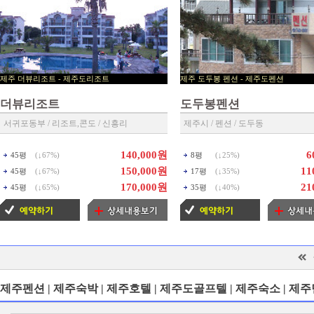
제주 더뷰리조트 - 제주도리조트
제주 도두봉 펜션 - 제주
▶ 제주리조트 예약센타 ◀
▶ 제주펜션 예약센타 ◀
더뷰리조트
도두봉펜션
서귀포동부 / 리조트,콘도 / 신흥리
제주시 / 펜션 / 도두동
140,000원
6
45평
(↓
67%
)
8평
(↓
25%
)
150,000원
11
45평
(↓
67%
)
17평
(↓
35%
)
170,000원
21
45평
(↓
65%
)
35평
(↓
40%
)
제주펜션 | 제주숙박 | 제주호텔 | 제주도골프텔 | 제주숙소 | 제주