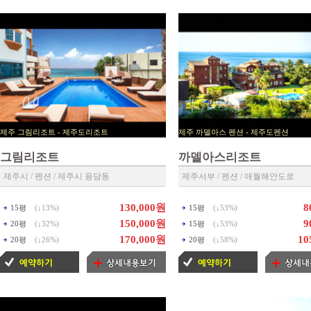
제주 그림리조트 - 제주도리조트
제주 까델아스 펜션 - 제
▶ 제주리조트 예약센타 ◀
▶ 제주펜션 예약센타 ◀
그림리조트
까델아스리조트
제주시 / 펜션 / 제주시 용담동
제주서부 / 펜션 / 애월해안도로
130,000원
8
15평
(↓
13%
)
15평
(↓
53%
)
150,000원
9
20평
(↓
32%
)
15평
(↓
53%
)
170,000원
10
20평
(↓
26%
)
20평
(↓
58%
)