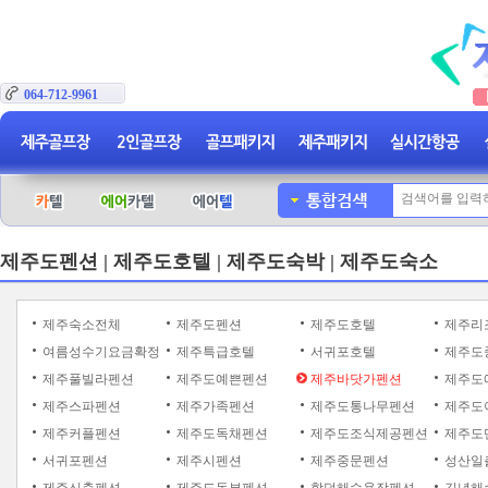
064-712-9961
제주도펜션 | 제주도호텔 | 제주도숙박 | 제주도숙소
제주숙소전체
제주도펜션
제주도호텔
제주리
여름성수기요금확정
제주특급호텔
서귀포호텔
제주도
제주풀빌라펜션
제주도예쁜펜션
제주바닷가펜션
제주도
제주스파펜션
제주가족펜션
제주도통나무펜션
제주도
제주커플펜션
제주도독채펜션
제주도조식제공펜션
제주도
서귀포펜션
제주시펜션
제주중문펜션
성산일