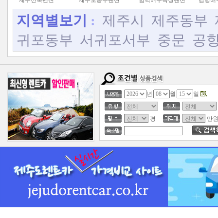
제주신축펜션
제주도동부펜션
함덕해수욕장펜션
김녕해
지역별보기
:
제주시
제주동부
귀포동부
서귀포서부
중문
공
년
월
일
평
만원