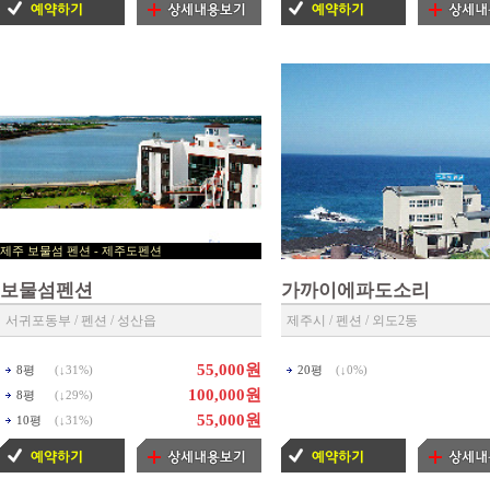
제주 보물섬 펜션 - 제주도펜션
▶ 제주펜션 예약센타 ◀
보물섬펜션
가까이에파도소리
서귀포동부 / 펜션 / 성산읍
제주시 / 펜션 / 외도2동
55,000원
8평
(↓
31%
)
20평
(↓
0%
)
100,000원
8평
(↓
29%
)
55,000원
10평
(↓
31%
)