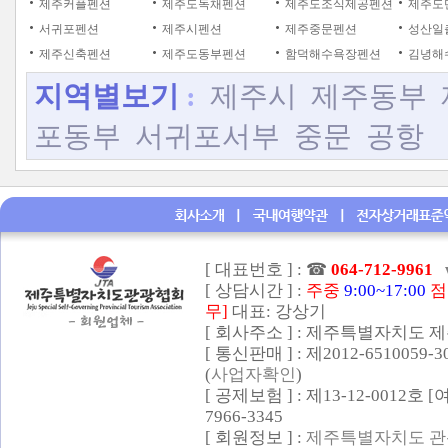
제주커플펜션
제주도독채펜션
제주도조식제공펜션
제주도
서귀포펜션
제주시펜션
제주중문펜션
성산일
제주신축펜션
제주도동부펜션
함덕해수욕장펜션
김녕해
지역별보기
:
제주시
제주동부
포동부
서귀포서부
중문
공항
[ 대표번호 ] :
☎
064-712-9961
[ 상담시간 ] :
주중
9:00~17:00
점
무]
대표: 강상기
[ 회사주소 ] : 제주특별자치도 제
[ 통신판매 ] : 제2012-6510059-
(
사업자확인
)
[ 공제보험 ] : 제13-12-0012호
7966-3345
[ 회원정보 ] :
제주특별자치도 관