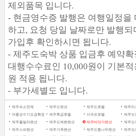
제외품목 입니다.
- 현금영수증 발행은 여행일정을
하고, 요청 당일 날짜로만 발행
가입후 확인하시면 됩니다.
- 제주도숙박 상품 입금후 예약확
대행수수료인 10,000원이 기본적용
원 적용 됩니다.
- 부가세별도 입니다.
제주숙소전체
제주도펜션
제주도호텔
제주리
여름성수기요금확정
제주특급호텔
서귀포호텔
제주도
제주풀빌라펜션
제주도예쁜펜션
제주바닷가펜션
제주도
제주스파펜션
제주가족펜션
제주도통나무펜션
제주도