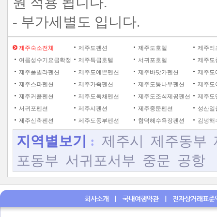
원 적용 됩니다.
- 부가세별도 입니다.
제주숙소전체
제주도펜션
제주도호텔
제주리
여름성수기요금확정
제주특급호텔
서귀포호텔
제주도
제주풀빌라펜션
제주도예쁜펜션
제주바닷가펜션
제주도
제주스파펜션
제주가족펜션
제주도통나무펜션
제주도
제주커플펜션
제주도독채펜션
제주도조식제공펜션
제주도
서귀포펜션
제주시펜션
제주중문펜션
성산일
제주신축펜션
제주도동부펜션
함덕해수욕장펜션
김녕해
지역별보기
:
제주시
제주동부
포동부
서귀포서부
중문
공항