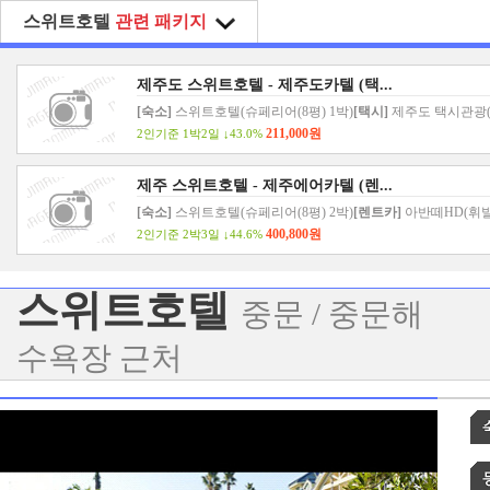
스위트호텔
관련 패키지
제주도 스위트호텔 - 제주도카텔 (택...
[숙소]
스위트호텔(슈페리어(8평) 1박)
[택시]
제주도 택시관광(
211,000원
2인기준 1박2일
↓
43.0%
제주 스위트호텔 - 제주에어카텔 (렌...
[숙소]
스위트호텔(슈페리어(8평) 2박)
[렌트카]
아반떼HD(휘발
400,800원
2인기준 2박3일
↓
44.6%
스위트호텔
중문 / 중문해
수욕장 근처