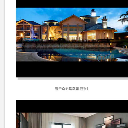
제주스위트호텔
전경1