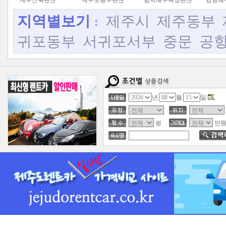
제주신축펜션
제주도동부펜션
함덕해수욕장펜션
김녕해
지역별보기
:
제주시
제주동부
귀포동부
서귀포서부
중문
공
년
월
일
평
만원