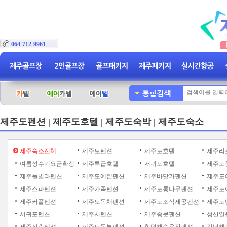
064-712-9961
제주도펜션 | 제주도호텔 | 제주도숙박 | 제주도숙소
제주숙소전체
제주도펜션
제주도호텔
제주리
여름성수기요금확정
제주특급호텔
서귀포호텔
제주도
제주풀빌라펜션
제주도예쁜펜션
제주바닷가펜션
제주도
제주스파펜션
제주가족펜션
제주도통나무펜션
제주도
제주커플펜션
제주도독채펜션
제주도조식제공펜션
제주도
서귀포펜션
제주시펜션
제주중문펜션
성산일