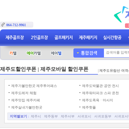
064-712-9961
제주도할인쿠폰 | 제주모바일 할인쿠폰
|
제주도유람선·여객
제주가볼만한곳 제주투어패스
제주도박물관·공연·전시
제주도레저·체험
제주워터파크·스파·온천
제주맛집·제주카페
제주도족욕ㆍ마사지
제주실내가볼만한곳
제주핫플
지역별보기
:
제주시
제주동부
제주서부
서귀포시
서귀포동부
서귀포서