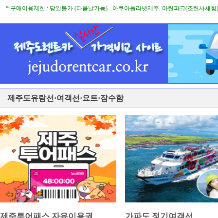
* 구매이용제한 : 당일불가 (다음날가능) - 아쿠아플라넷제주, 마린파크(조련사체험)
제주도유람선·여객선·요트·잠수함
제주투어패스 자유이용권
가파도 정기여객선