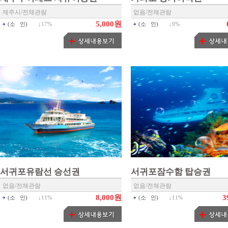
(24H,48...
제주시/전체관람
없음/전체관람
5,000원
(소 인)
↓
17%
(소 인)
↓
9%
서귀포유람선 승선권
서귀포잠수함 탑승권
없음/전체관람
없음/전체관람
8,000원
3
(소 인)
↓
11%
(소 인)
↓
11%