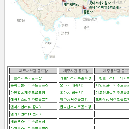
제주서부권 골프장
제주시권
골프장
제주동부권
골프
라온cc 제주도골프장
라헨느cc 제주골프장
그린필드cc (구. 제피
블랙스톤cc 제주도골프장
오라cc (대중제)
세인트포cc 제주도골
아덴힐cc 제주도골프장
오라cc (회원제)
에코랜드cc 제주도골
에버리스cc 제주도골프장
제주cc 제주골프장
크라운cc 제주도골프
엘리시안cc (대중제)
한라산cc 제주골프장
엘리시안cc (회원제)
캐슬렉스cc 제주골프장
타미우스cc 제주도골프장