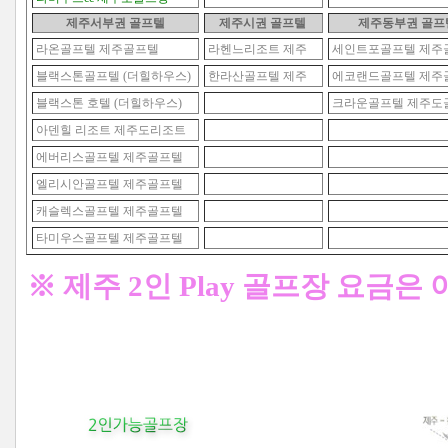
제주서부권 골프텔
제주시권
골프텔
제주동부권
골프
라온골프텔 제주골프텔
라헨느리조트 제주
세인트포골프텔 제주
블랙스톤골프텔 (더힐하우스)
한라산골프텔 제주
에코랜드골프텔 제주
블랙스톤 호텔 (더힐하우스)
크라운골프텔 제주도
아덴힐 리조트 제주도리조트
에버리스골프텔 제주골프텔
엘리시안골프텔 제주골프텔
캐슬렉스골프텔 제주골프텔
타미우스골프텔 제주골프텔
※ 제주 2인 Play 골프장 요금