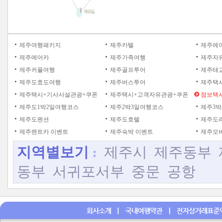
제주여행패키지
제주카텔
제주에
제주에어카
제주가족여행
제주자
제주커플여행
제주골프투어
제주태
제주도효도여행
제주버스투어
제주택
제주택시+기사사설관광+쿠폰
제주택시+고객자유관광+쿠폰
점보택시
제주도1박2일여행코스
제주2박3일여행코스
제주3박
제주도펜션
제주도호텔
제주도
제주렌트카 이벤트
제주숙박 이벤트
제주모바
지역별보기
:
제주시
제주동부
동부
서귀포서부
중문
공항