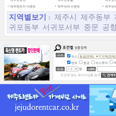
제주도펜션
제주도호텔
제주도
제주렌트카 이벤트
제주숙박 이벤트
제주모바
지역별보기
:
제주시
제주동부
귀포동부
서귀포서부
중문
공
숙소
렌트
항공
버스투어
명
조건에 맞는 패키지상품 검색